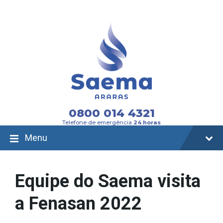
Skip
Skip
Skip
to
to
to
content
main
footer
navigation
0800 014 4321
Telefone de emergência
24 horas
Menu
Equipe do Saema visita
a Fenasan 2022