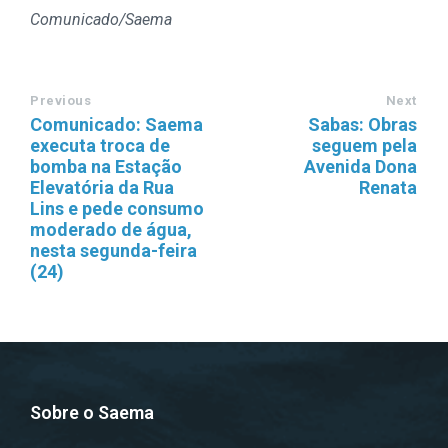
Comunicado/Saema
Previous
Next
Comunicado: Saema
Sabas: Obras
executa troca de
seguem pela
bomba na Estação
Avenida Dona
Elevatória da Rua
Renata
Lins e pede consumo
moderado de água,
nesta segunda-feira
(24)
Sobre o Saema