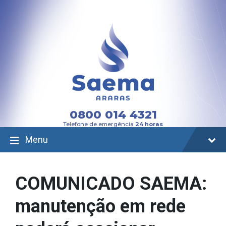
Skip
Skip
Skip
to
to
to
content
main
footer
navigation
0800 014 4321
Telefone de emergência
24 horas
Menu
COMUNICADO SAEMA:
manutenção em rede